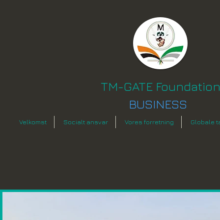
TM-GATE Foundatio
BUSINESS
Velkomst
Socialt ansvar
Vores forretning
Globale t