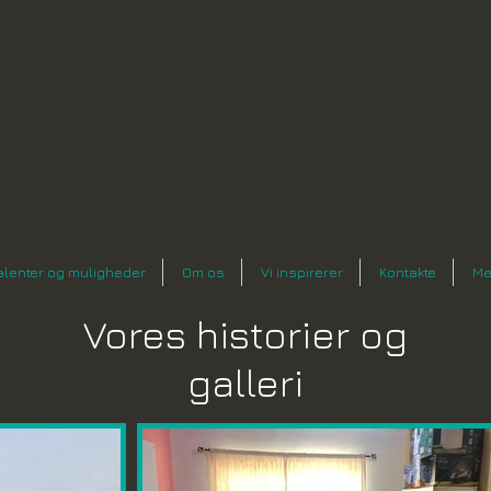
n
alenter og muligheder
Om os
Vi inspirerer
Kontakte
Me
Vores historier og
galleri