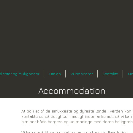
n
alenter og muligheder
Om os
Vi inspirerer
Kontakte
Me
Accommodation
At bo i et af de smukkeste og dyreste lande i verden kan 
kontakte os så tidligt som muligt inden ankomst, så vi kan b
hjælper både borgere og udlændinge med deres boligprob
Vi kan også tilbyde dig alle slags og typer indkvartering