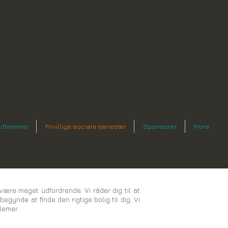
dlemmer
Frivillige sociale tjenester
Sponsorer
More
være meget udfordrende. Vi råder dig til at
egynde at finde den rigtige bolig til dig. Vi
lemer: