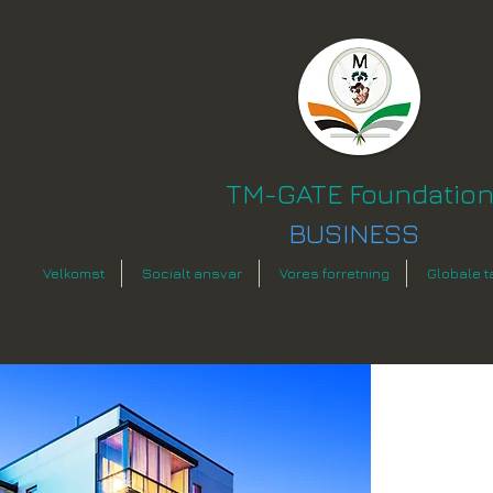
TM-GATE Foundatio
BUSINESS
Velkomst
Socialt ansvar
Vores forretning
Globale t