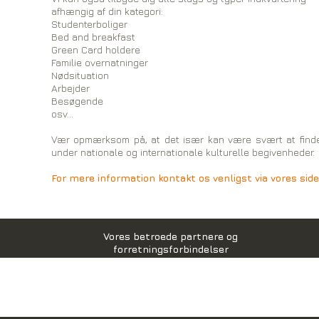
afhængig af din kategori:
Studenterboliger
Bed and breakfast
Green Card holdere
Familie overnatninger
Nødsituation
Arbejder
Besøgende
osv...
Vær opmærksom på, at det især kan være svært at finde ov
under nationale og internationale kulturelle begivenheder.
For mere information kontakt os venligst via vores side e
Vores betroede partnere og
forretningsforbindelser