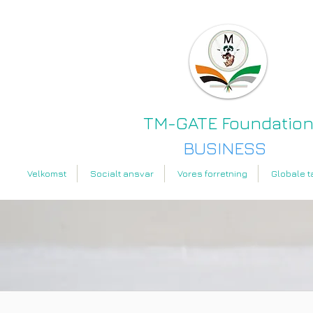
TM-GATE Foundatio
BUSINESS
Velkomst
Socialt ansvar
Vores forretning
Globale t