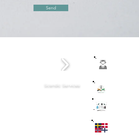
Send
Scandic Services
Besøg Danmark
Studerer i Danmark
Arbejdstilladelse
Bliv gift i Danmark
Familiesammenføring
Overnatning i Danmark
Legalisering