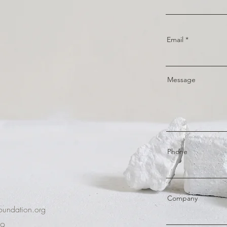
Email
Message
Phone
Company
oundation.org
19