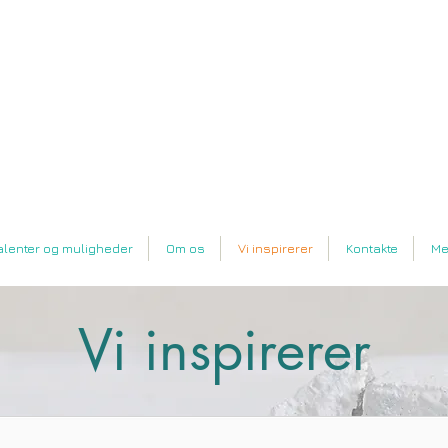
n
alenter og muligheder
Om os
Vi inspirerer
Kontakte
Me
Vi inspirerer