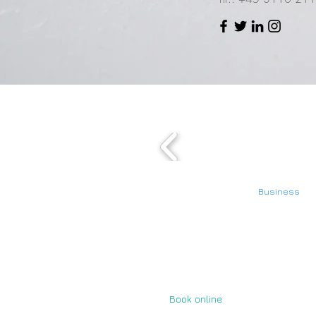
© 2025 TM-GATE Foundation
Business
DK Reg. nr. DK36205822
GH Reg. nr. TIN C0002580977
Website design og data,
administreres af
TM-GATE dataløsninger
Book online