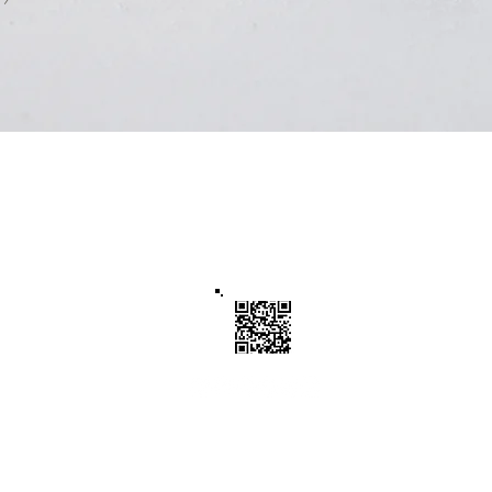
Vores betroede partnere og
forretningsforbindelser
Skandinaviske systemer i
Ghana