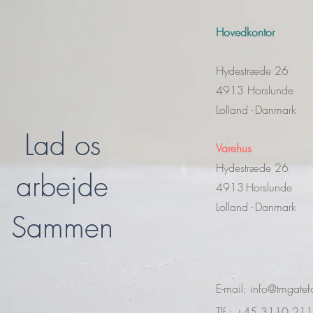
Hovedkontor
Hydestræde 26
4913 Horslunde
Lolland -
Danmark
Lad os
Varehus
Hydestræde 26
arbejde
4913
Horslunde
Lolland -
Danmark
Sammen
E-mail:
info@tmgatef
Tlf.: +45 3110 21