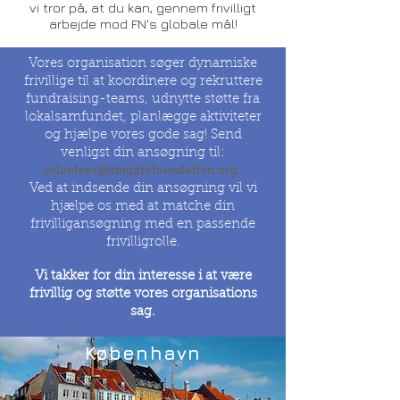
vi tror på, at du kan, gennem frivilligt
arbejde mod FN's globale mål!
Vores organisation søger dynamiske
frivillige til at koordinere og rekruttere
fundraising-teams, udnytte støtte fra
lokalsamfundet, planlægge aktiviteter
og hjælpe vores gode sag! Send
venligst din ansøgning til:
volunteer@tmgatefoundation.org
Ved at indsende din ansøgning vil vi
hjælpe os med at matche din
frivilligansøgning med en passende
frivilligrolle.
Vi takker for din interesse i at være
frivillig og støtte vores organisations
sag.
København