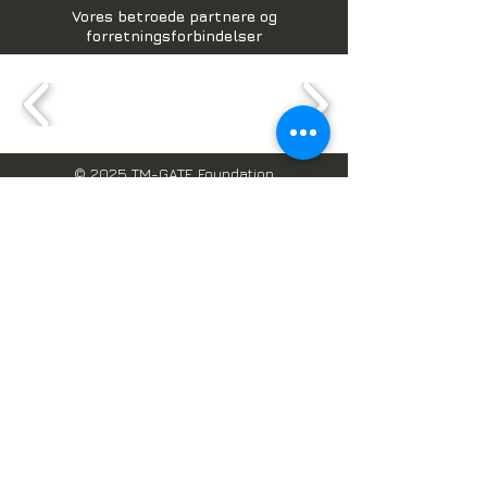
Vores betroede partnere og
forretningsforbindelser
© 2025 TM-GATE Foundation
Business
DK Reg. nr. DK36205822
GH Reg. nr. TIN C0002580977
Website design og data,
administreres af
TM-GATE dataløsninger
Book online
Skandinaviske systemer i Ghana