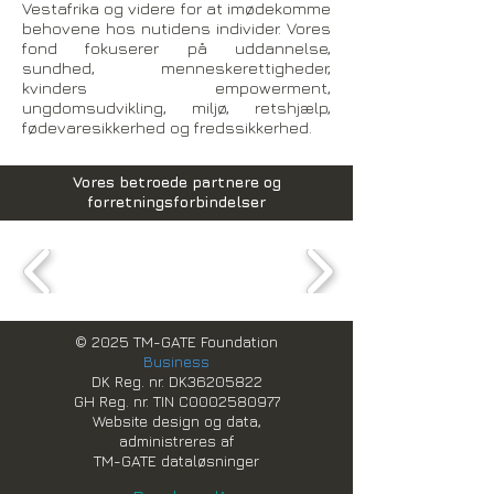
Vestafrika og videre for at imødekomme
behovene hos nutidens individer. Vores
fond fokuserer på uddannelse,
sundhed, menneskerettigheder,
kvinders empowerment,
ungdomsudvikling, miljø, retshjælp,
fødevaresikkerhed og fredssikkerhed.
Vores betroede partnere og
forretningsforbindelser
© 2025 TM-GATE Foundation
Business
DK Reg. nr. DK36205822
GH Reg. nr. TIN C0002580977
Website design og data,
administreres af
TM-GATE dataløsninger