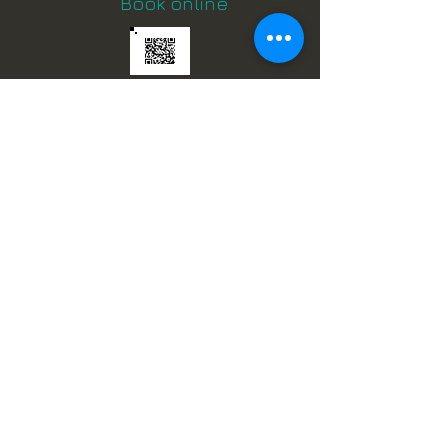
Book online
Skandinaviske systemer i Ghana
Scandic Services
Besøg Danmark
Studerer i Danmark
Arbejdstilladelse
Bliv gift i Danmark
Familiesammenføring
Overnatning i Danmark
Legalisering