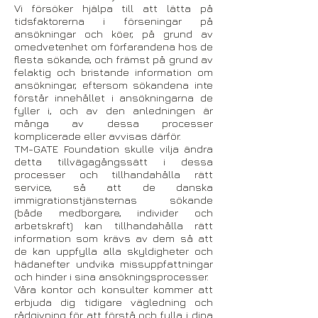
Vi försöker hjälpa till att lätta på
tidsfaktorerna i förseningar på
ansökningar och köer, på grund av
omedvetenhet om förfarandena hos de
flesta sökande, och främst på grund av
felaktig och bristande information om
ansökningar, eftersom sökandena inte
förstår innehållet i ansökningarna de
fyller i, och av den anledningen är
många av dessa processer
komplicerade eller avvisas därför.
TM-GATE Foundation skulle vilja ändra
detta tillvägagångssätt i dessa
processer och tillhandahålla rätt
service, så att de danska
immigrationstjänsternas sökande
(både medborgare, individer och
arbetskraft) kan tillhandahålla rätt
information som krävs av dem så att
de kan uppfylla alla skyldigheter och
hädanefter undvika missuppfattningar
och hinder i sina ansökningsprocesser.
Våra kontor och konsulter kommer att
erbjuda dig tidigare vägledning och
rådgivning för att förstå och fylla i dina