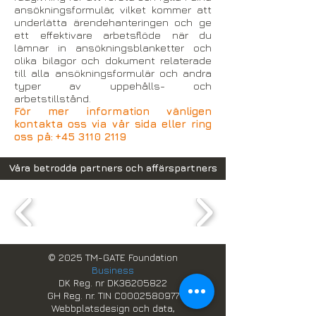
ansökningsformulär, vilket kommer att
underlätta ärendehanteringen och ge
ett effektivare arbetsflöde när du
lämnar in ansökningsblanketter och
olika bilagor och dokument relaterade
till alla ansökningsformulär och andra
typer av uppehålls- och
arbetstillstånd.
För mer information vänligen
kontakta oss via vår sida eller ring
oss på:
+45 3110 2119
Våra betrodda partners och affärspartners
© 2025 TM-GATE Foundation
Business
DK Reg. nr DK36205822
GH Reg. nr. TIN C0002580977
Webbplatsdesign och data,