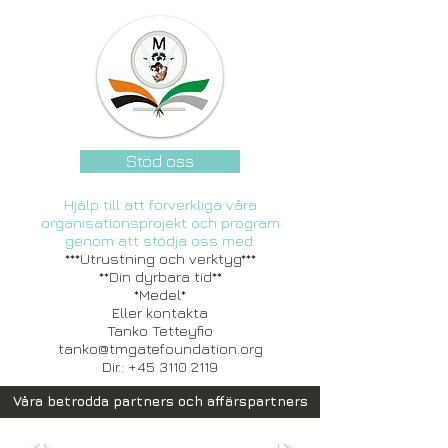
Stöd oss
Hjälp till att förverkliga våra
organisationsprojekt och program
genom att stödja oss med:
***Utrustning och verktyg***
**Din dyrbara tid**
*Medel*
Eller kontakta
Tanko Tetteyfio
tanko@tmgatefoundation.org
Dir.:
+45 3110 2119
Våra betrodda partners och affärspartners