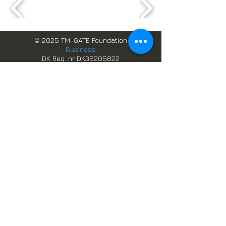
© 2025 TM-GATE Foundation
Business
DK Reg. nr DK36205822
GH Reg. nr. TIN C0002580977
Webbplatsdesign och data,
förvaltas av
TM-GATE datalösningar
Boka online
Skandinaviska system i Ghana
Scandic Services
Besök Danmark
Studera i Danmark