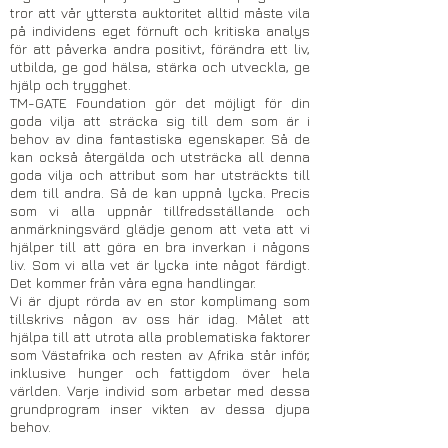
tror att vår yttersta auktoritet alltid måste vila
på individens eget förnuft och kritiska analys
för att påverka andra positivt, förändra ett liv,
utbilda, ge god hälsa, stärka och utveckla, ge
hjälp och trygghet.
TM-GATE Foundation gör det möjligt för din
goda vilja att sträcka sig till dem som är i
behov av dina fantastiska egenskaper. Så de
kan också återgälda och utsträcka all denna
goda vilja och attribut som har utsträckts till
dem till andra. Så de kan uppnå lycka. Precis
som vi alla uppnår tillfredsställande och
anmärkningsvärd glädje genom att veta att vi
hjälper till att göra en bra inverkan i någons
liv. Som vi alla vet är lycka inte något färdigt.
Det kommer från våra egna handlingar.
Vi är djupt rörda av en stor komplimang som
tillskrivs någon av oss här idag. Målet att
hjälpa till att utrota alla problematiska faktorer
som Västafrika och resten av Afrika står inför,
inklusive hunger och fattigdom över hela
världen. Varje individ som arbetar med dessa
grundprogram inser vikten av dessa djupa
behov.