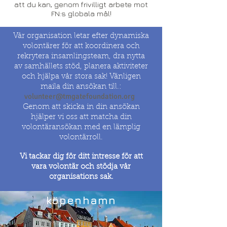
att du kan, genom frivilligt arbete mot
FN:s globala mål!
Vår organisation letar efter dynamiska
volontärer för att koordinera och
rekrytera insamlingsteam, dra nytta
av samhällets stöd, planera aktiviteter
och hjälpa vår stora sak! Vänligen
maila din ansökan till.:
volunteer@tmgatefoundation.org
Genom att skicka in din ansökan
hjälper vi oss att matcha din
volontäransökan med en lämplig
volontärroll.
Vi tackar dig för ditt intresse för att
vara volontär och stödja vår
organisations sak.
köpenhamn