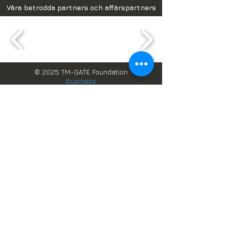
Våra betrodda partners och affärspartners
© 2025 TM-GATE Foundation
Business
DK Reg. nr DK36205822
GH Reg. nr. TIN C0002580977
Webbplatsdesign och data,
förvaltas av
TM-GATE datalösningar
Boka online
Skandinaviska system i Ghana